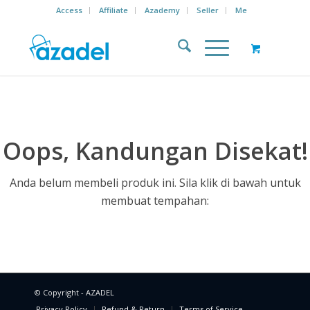
Access
Affiliate
Azademy
Seller
Me
Oops, Kandungan Disekat!
Anda belum membeli produk ini. Sila klik di bawah untuk
membuat tempahan:
© Copyright - AZADEL
Privacy Policy
Refund & Return
Terms of Service