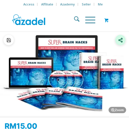
Access
Affiliate
Azademy
Seller
Me
Zoom
RM
15.00