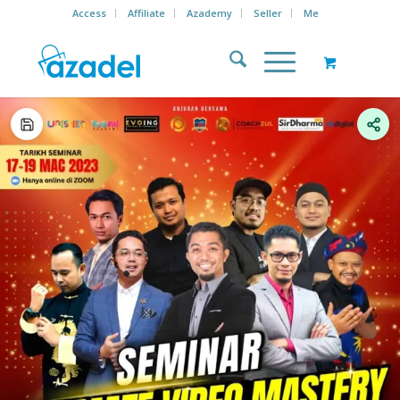
Access
Affiliate
Azademy
Seller
Me