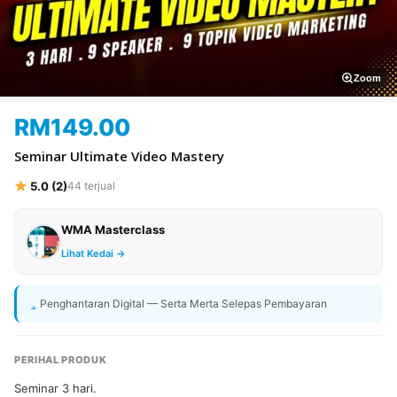
Zoom
RM
149.00
Seminar Ultimate Video Mastery
5.0 (2)
44 terjual
WMA Masterclass
Lihat Kedai →
Penghantaran Digital — Serta Merta Selepas Pembayaran
PERIHAL PRODUK
Seminar 3 hari.