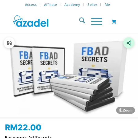
Access
Affiliate
Azademy
Seller
Me
Zoom
RM
22.00
Facebook Ad Secrets