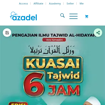
Access
Affiliate
Azademy
Seller
Me