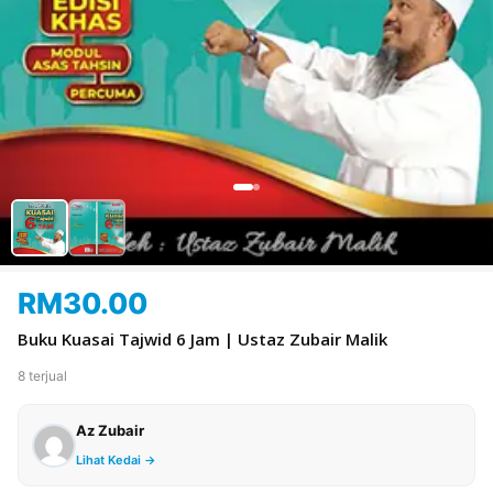
RM
30.00
Buku Kuasai Tajwid 6 Jam | Ustaz Zubair Malik
8 terjual
Az Zubair
Lihat Kedai →