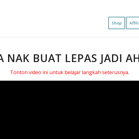
Shop
Affil
A NAK BUAT LEPAS JADI AH
Tonton video ini untuk belajar langkah seterusnya.