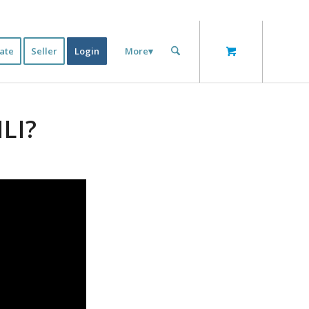
iate
Seller
Login
More▾
LI?